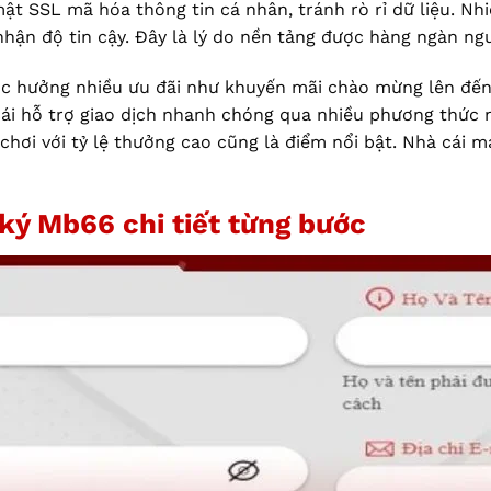
ật SSL mã hóa thông tin cá nhân, tránh rò rỉ dữ liệu. Nhi
hận độ tin cậy. Đây là lý do nền tảng được hàng ngàn ngư
c hưởng nhiều ưu đãi như khuyến mãi chào mừng lên đến 
ái hỗ trợ giao dịch nhanh chóng qua nhiều phương thức n
hơi với tỷ lệ thưởng cao cũng là điểm nổi bật. Nhà cái ma
ký Mb66 chi tiết từng bước