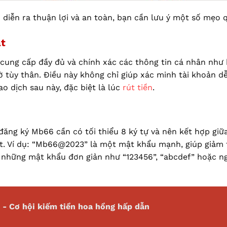
 diễn ra thuận lợi và an toàn, bạn cần lưu ý một số mẹo 
ật
 cung cấp đầy đủ và chính xác các thông tin cá nhân như h
tờ tùy thân. Điều này không chỉ giúp xác minh tài khoản 
iao dịch sau này, đặc biệt là lúc
rút tiền
.
ăng ký Mb66 cần có tối thiểu 8 ký tự và nên kết hợp giữa
ệt. Ví dụ: “Mb66@2023” là một mật khẩu mạnh, giúp giảm t
những mật khẩu đơn giản như “123456”, “abcdef” hoặc ngày
 - Cơ hội kiếm tiền hoa hồng hấp dẫn