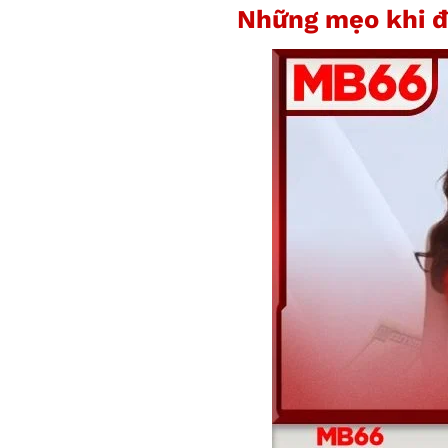
Những mẹo khi đă