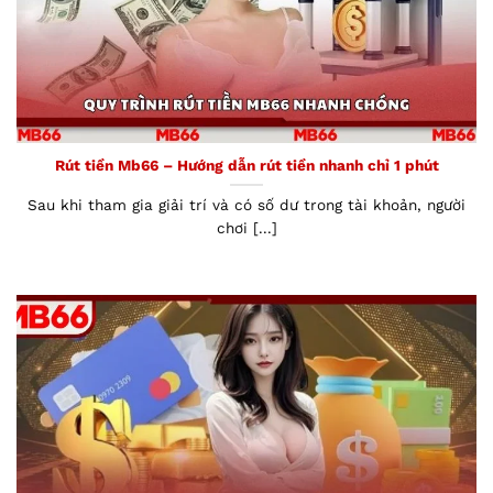
Rút tiền Mb66 – Hướng dẫn rút tiền nhanh chỉ 1 phút
Sau khi tham gia giải trí và có số dư trong tài khoản, người
chơi [...]