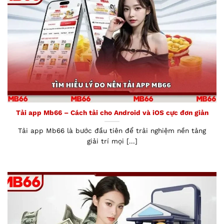
Tải app Mb66 – Cách tải cho Android và iOS cực đơn giản
Tải app Mb66 là bước đầu tiên để trải nghiệm nền tảng
giải trí mọi [...]