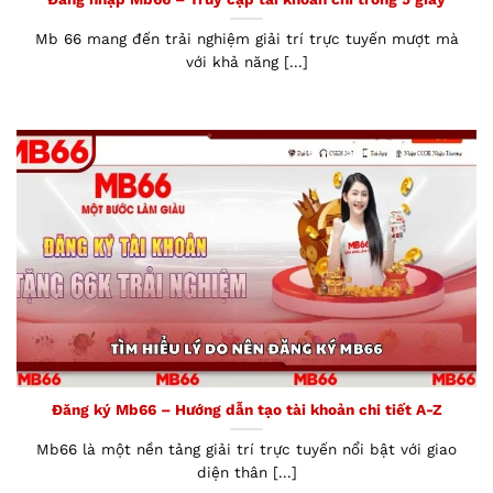
Mb 66 mang đến trải nghiệm giải trí trực tuyến mượt mà
với khả năng [...]
Đăng ký Mb66 – Hướng dẫn tạo tài khoản chi tiết A-Z
Mb66 là một nền tảng giải trí trực tuyến nổi bật với giao
diện thân [...]