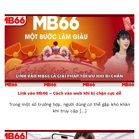
Link vào Mb66 – Cách vào web khi bị chặn cực dễ
Trong một số trường hợp, người dùng có thể gặp khó khăn
khi truy cập [...]