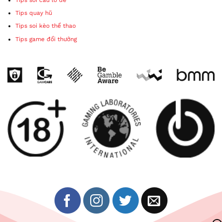
Tips quay hũ
Tips soi kèo thể thao
Tips game đổi thưởng