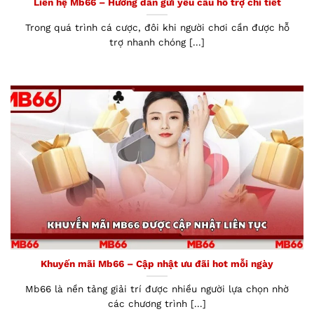
Liên hệ Mb66 – Hướng dẫn gửi yêu cầu hỗ trợ chi tiết
Trong quá trình cá cược, đôi khi người chơi cần được hỗ
trợ nhanh chóng [...]
Khuyến mãi Mb66 – Cập nhật ưu đãi hot mỗi ngày
Mb66 là nền tảng giải trí được nhiều người lựa chọn nhờ
các chương trình [...]