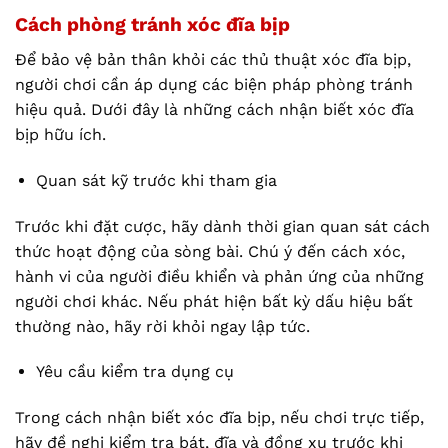
Cách phòng tránh xóc đĩa bịp
Để bảo vệ bản thân khỏi các thủ thuật xóc đĩa bịp,
người chơi cần áp dụng các biện pháp phòng tránh
hiệu quả. Dưới đây là những cách nhận biết xóc đĩa
bịp hữu ích.
Quan sát kỹ trước khi tham gia
Trước khi đặt cược, hãy dành thời gian quan sát cách
thức hoạt động của sòng bài. Chú ý đến cách xóc,
hành vi của người điều khiển và phản ứng của những
người chơi khác. Nếu phát hiện bất kỳ dấu hiệu bất
thường nào, hãy rời khỏi ngay lập tức.
Yêu cầu kiểm tra dụng cụ
Trong cách nhận biết xóc đĩa bịp, nếu chơi trực tiếp,
hãy đề nghị kiểm tra bát, đĩa và đồng xu trước khi