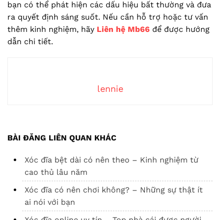
bạn có thể phát hiện các dấu hiệu bất thường và đưa
ra quyết định sáng suốt. Nếu cần hỗ trợ hoặc tư vấn
thêm kinh nghiệm, hãy
Liên hệ Mb66
để được hướng
dẫn chi tiết.
lennie
BÀI ĐĂNG LIÊN QUAN KHÁC
Xóc đĩa bệt dài có nên theo – Kinh nghiệm từ
cao thủ lâu năm
Xóc đĩa có nên chơi không? – Những sự thật ít
ai nói với bạn
Xóc đĩa online uy tín – Top nhà cái được người