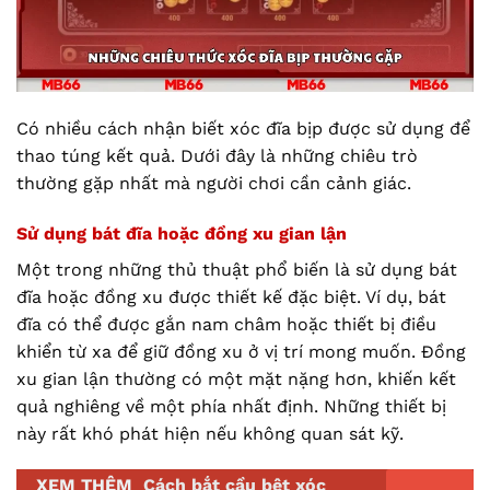
Có nhiều cách nhận biết xóc đĩa bịp được sử dụng để
thao túng kết quả. Dưới đây là những chiêu trò
thường gặp nhất mà người chơi cần cảnh giác.
Sử dụng bát đĩa hoặc đồng xu gian lận
Một trong những thủ thuật phổ biến là sử dụng bát
đĩa hoặc đồng xu được thiết kế đặc biệt. Ví dụ, bát
đĩa có thể được gắn nam châm hoặc thiết bị điều
khiển từ xa để giữ đồng xu ở vị trí mong muốn. Đồng
xu gian lận thường có một mặt nặng hơn, khiến kết
quả nghiêng về một phía nhất định. Những thiết bị
này rất khó phát hiện nếu không quan sát kỹ.
XEM THÊM
Cách bắt cầu bệt xóc