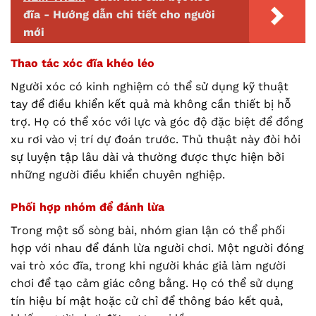
đĩa - Hướng dẫn chi tiết cho người
mới
Thao tác xóc đĩa khéo léo
Người xóc có kinh nghiệm có thể sử dụng kỹ thuật
tay để điều khiển kết quả mà không cần thiết bị hỗ
trợ. Họ có thể xóc với lực và góc độ đặc biệt để đồng
xu rơi vào vị trí dự đoán trước. Thủ thuật này đòi hỏi
sự luyện tập lâu dài và thường được thực hiện bởi
những người điều khiển chuyên nghiệp.
Phối hợp nhóm để đánh lừa
Trong một số sòng bài, nhóm gian lận có thể phối
hợp với nhau để đánh lừa người chơi. Một người đóng
vai trò xóc đĩa, trong khi người khác giả làm người
chơi để tạo cảm giác công bằng. Họ có thể sử dụng
tín hiệu bí mật hoặc cử chỉ để thông báo kết quả,