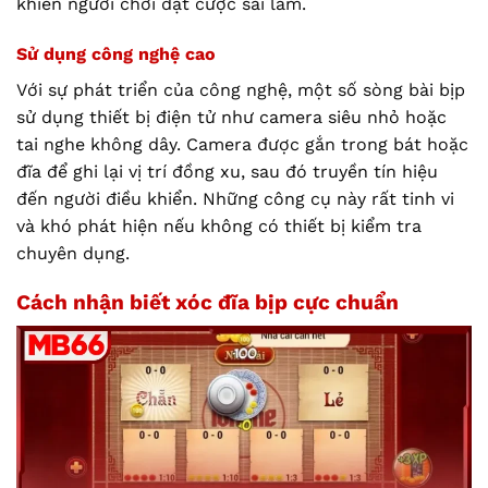
khiến người chơi đặt cược sai lầm.
Sử dụng công nghệ cao
Với sự phát triển của công nghệ, một số sòng bài bịp
sử dụng thiết bị điện tử như camera siêu nhỏ hoặc
tai nghe không dây. Camera được gắn trong bát hoặc
đĩa để ghi lại vị trí đồng xu, sau đó truyền tín hiệu
đến người điều khiển. Những công cụ này rất tinh vi
và khó phát hiện nếu không có thiết bị kiểm tra
chuyên dụng.
Cách nhận biết xóc đĩa bịp cực chuẩn