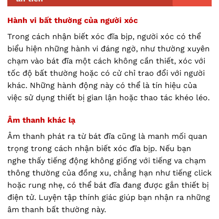
Hành vi bất thường của người xóc
Trong cách nhận biết xóc đĩa bịp, người xóc có thể
biểu hiện những hành vi đáng ngờ, như thường xuyên
chạm vào bát đĩa một cách không cần thiết, xóc với
tốc độ bất thường hoặc có cử chỉ trao đổi với người
khác. Những hành động này có thể là tín hiệu của
việc sử dụng thiết bị gian lận hoặc thao tác khéo léo.
Âm thanh khác lạ
Âm thanh phát ra từ bát đĩa cũng là manh mối quan
trọng trong cách nhận biết xóc đĩa bịp. Nếu bạn
nghe thấy tiếng động không giống với tiếng va chạm
thông thường của đồng xu, chẳng hạn như tiếng click
hoặc rung nhẹ, có thể bát đĩa đang được gắn thiết bị
điện tử. Luyện tập thính giác giúp bạn nhận ra những
âm thanh bất thường này.