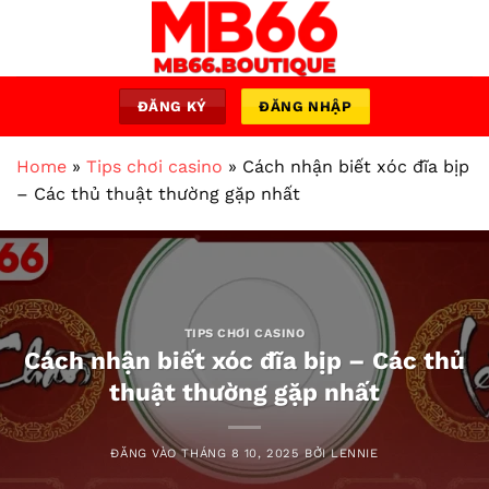
Bỏ
qua
nội
dung
ĐĂNG KÝ
ĐĂNG NHẬP
Home
»
Tips chơi casino
»
Cách nhận biết xóc đĩa bịp
– Các thủ thuật thường gặp nhất
TIPS CHƠI CASINO
Cách nhận biết xóc đĩa bịp – Các thủ
thuật thường gặp nhất
ĐĂNG VÀO
THÁNG 8 10, 2025
BỞI
LENNIE