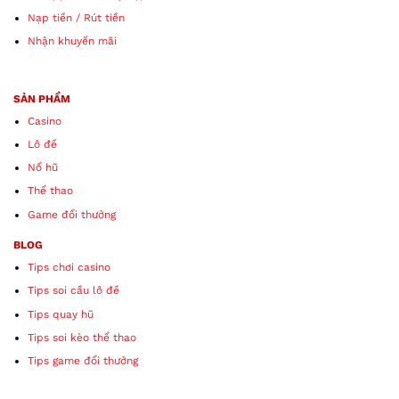
Nạp tiền
/
Rút tiền
Nhận khuyến mãi
SẢN PHẨM
Casino
Lô đề
Nổ hũ
Thể thao
Game đổi thưởng
BLOG
Tips chơi casino
Tips soi cầu lô đề
Tips quay hũ
Tips soi kèo thể thao
Tips game đổi thưởng