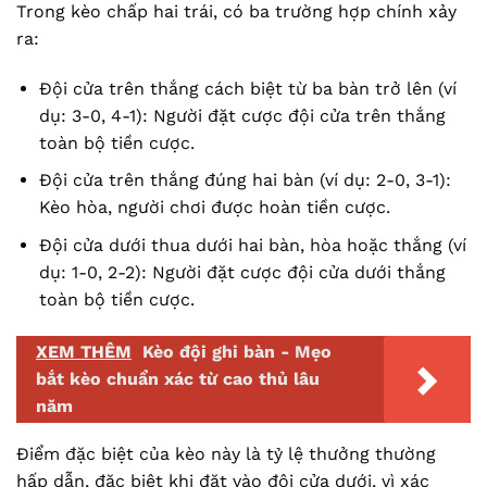
Trong kèo chấp hai trái, có ba trường hợp chính xảy
ra:
Đội cửa trên thắng cách biệt từ ba bàn trở lên (ví
dụ: 3-0, 4-1): Người đặt cược đội cửa trên thắng
toàn bộ tiền cược.
Đội cửa trên thắng đúng hai bàn (ví dụ: 2-0, 3-1):
Kèo hòa, người chơi được hoàn tiền cược.
Đội cửa dưới thua dưới hai bàn, hòa hoặc thắng (ví
dụ: 1-0, 2-2): Người đặt cược đội cửa dưới thắng
toàn bộ tiền cược.
XEM THÊM
Kèo đội ghi bàn - Mẹo
bắt kèo chuẩn xác từ cao thủ lâu
năm
Điểm đặc biệt của kèo này là tỷ lệ thưởng thường
hấp dẫn, đặc biệt khi đặt vào đội cửa dưới, vì xác