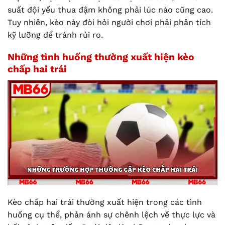
suất đội yếu thua đậm không phải lúc nào cũng cao.
Tuy nhiên, kèo này đòi hỏi người chơi phải phân tích
kỹ lưỡng để tránh rủi ro.
Những tình huống thường xuất hiện kèo
chấp hai trái
Kèo chấp hai trái thường xuất hiện trong các tình
huống cụ thể, phản ánh sự chênh lệch về thực lực và