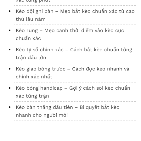
Kèo đội ghi bàn – Mẹo bắt kèo chuẩn xác từ cao
thủ lâu năm
Kèo rung – Mẹo canh thời điểm vào kèo cực
chuẩn xác
Kèo tỷ số chính xác – Cách bắt kèo chuẩn từng
trận đấu lớn
Kèo giao bóng trước – Cách đọc kèo nhanh và
chính xác nhất
Kèo bóng handicap – Gợi ý cách soi kèo chuẩn
xác từng trận
Kèo bàn thắng đầu tiên – Bí quyết bắt kèo
nhanh cho người mới