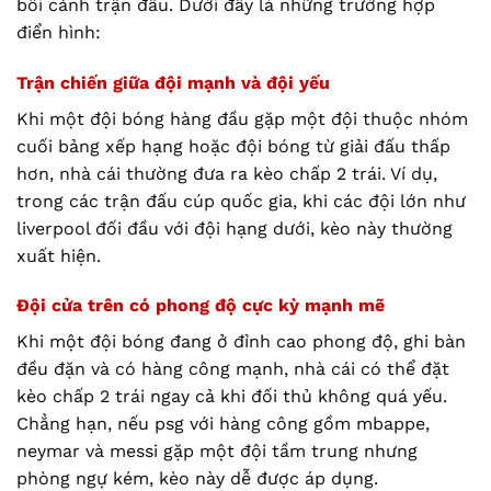
bối cảnh trận đấu. Dưới đây là những trường hợp
điển hình:
Trận chiến giữa đội mạnh và đội yếu
Khi một đội bóng hàng đầu gặp một đội thuộc nhóm
cuối bảng xếp hạng hoặc đội bóng từ giải đấu thấp
hơn, nhà cái thường đưa ra kèo chấp 2 trái. Ví dụ,
trong các trận đấu cúp quốc gia, khi các đội lớn như
liverpool đối đầu với đội hạng dưới, kèo này thường
xuất hiện.
Đội cửa trên có phong độ cực kỳ mạnh mẽ
Khi một đội bóng đang ở đỉnh cao phong độ, ghi bàn
đều đặn và có hàng công mạnh, nhà cái có thể đặt
kèo chấp 2 trái ngay cả khi đối thủ không quá yếu.
Chẳng hạn, nếu psg với hàng công gồm mbappe,
neymar và messi gặp một đội tầm trung nhưng
phòng ngự kém, kèo này dễ được áp dụng.