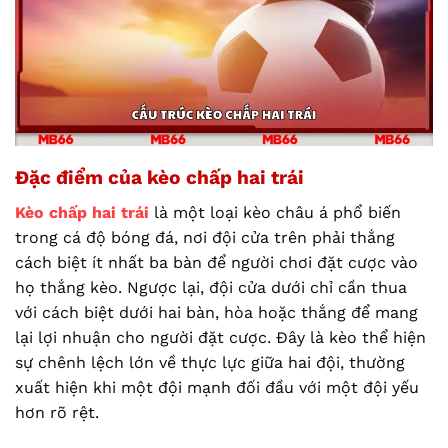
Đặc điểm của kèo chấp hai trái
Kèo chấp hai trái
là một loại kèo châu á phổ biến
trong cá độ bóng đá, nơi đội cửa trên phải thắng
cách biệt ít nhất ba bàn để người chơi đặt cược vào
họ thắng kèo. Ngược lại, đội cửa dưới chỉ cần thua
với cách biệt dưới hai bàn, hòa hoặc thắng để mang
lại lợi nhuận cho người đặt cược. Đây là kèo thể hiện
sự chênh lệch lớn về thực lực giữa hai đội, thường
xuất hiện khi một đội mạnh đối đầu với một đội yếu
hơn rõ rệt.