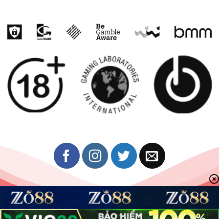
Copyright 2026 ©
ayermaremos.ru.com