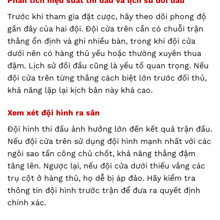
Phân tích hiệu suất thi đấu và lịch sử đối đầu
Trước khi tham gia đặt cược, hãy theo dõi phong độ
gần đây của hai đội. Đội cửa trên cần có chuỗi trận
thắng ổn định và ghi nhiều bàn, trong khi đội cửa
dưới nên có hàng thủ yếu hoặc thường xuyên thua
đậm. Lịch sử đối đầu cũng là yếu tố quan trọng. Nếu
đội cửa trên từng thắng cách biệt lớn trước đối thủ,
khả năng lặp lại kịch bản này khá cao.
Xem xét đội hình ra sân
Đội hình thi đấu ảnh hưởng lớn đến kết quả trận đấu.
Nếu đội cửa trên sử dụng đội hình mạnh nhất với các
ngôi sao tấn công chủ chốt, khả năng thắng đậm
tăng lên. Ngược lại, nếu đội cửa dưới thiếu vắng các
trụ cột ở hàng thủ, họ dễ bị áp đảo. Hãy kiểm tra
thông tin đội hình trước trận để đưa ra quyết định
chính xác.