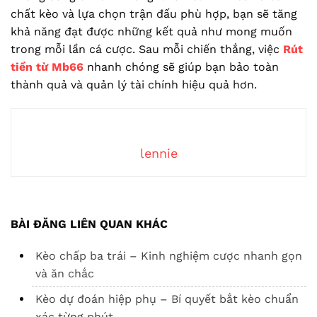
chất kèo và lựa chọn trận đấu phù hợp, bạn sẽ tăng
khả năng đạt được những kết quả như mong muốn
trong mỗi lần cá cược. Sau mỗi chiến thắng, việc
Rút
tiền từ Mb66
nhanh chóng sẽ giúp bạn bảo toàn
thành quả và quản lý tài chính hiệu quả hơn.
lennie
BÀI ĐĂNG LIÊN QUAN KHÁC
Kèo chấp ba trái – Kinh nghiệm cược nhanh gọn
và ăn chắc
Kèo dự đoán hiệp phụ – Bí quyết bắt kèo chuẩn
xác từng phút