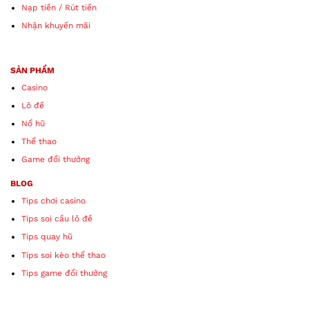
Nạp tiền
/
Rút tiền
Nhận khuyến mãi
SẢN PHẨM
Casino
Lô đề
Nổ hũ
Thể thao
Game đổi thưởng
BLOG
Tips chơi casino
Tips soi cầu lô đề
Tips quay hũ
Tips soi kèo thể thao
Tips game đổi thưởng