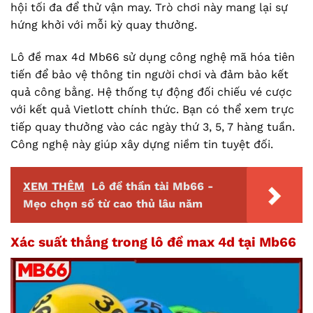
hội tối đa để thử vận may. Trò chơi này mang lại sự
hứng khởi với mỗi kỳ quay thưởng.
Lô đề max 4d Mb66 sử dụng công nghệ mã hóa tiên
tiến để bảo vệ thông tin người chơi và đảm bảo kết
quả công bằng. Hệ thống tự động đối chiếu vé cược
với kết quả Vietlott chính thức. Bạn có thể xem trực
tiếp quay thưởng vào các ngày thứ 3, 5, 7 hàng tuần.
Công nghệ này giúp xây dựng niềm tin tuyệt đối.
XEM THÊM
Lô đề thần tài Mb66 -
Mẹo chọn số từ cao thủ lâu năm
Xác suất thắng trong lô đề max 4d tại Mb66