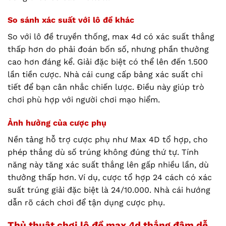
So sánh xác suất với lô đề khác
So với lô đề truyền thống, max 4d có xác suất thắng
thấp hơn do phải đoán bốn số, nhưng phần thưởng
cao hơn đáng kể. Giải đặc biệt có thể lên đến 1.500
lần tiền cược. Nhà cái cung cấp bảng xác suất chi
tiết để bạn cân nhắc chiến lược. Điều này giúp trò
chơi phù hợp với người chơi mạo hiểm.
Ảnh hưởng của cược phụ
Nền tảng hỗ trợ cược phụ như Max 4D tổ hợp, cho
phép thắng dù số trúng không đúng thứ tự. Tính
năng này tăng xác suất thắng lên gấp nhiều lần, dù
thưởng thấp hơn. Ví dụ, cược tổ hợp 24 cách có xác
suất trúng giải đặc biệt là 24/10.000. Nhà cái hướng
dẫn rõ cách chơi để tận dụng cược phụ.
Thủ thuật chơi lô đề max 4d thắng đậm dễ