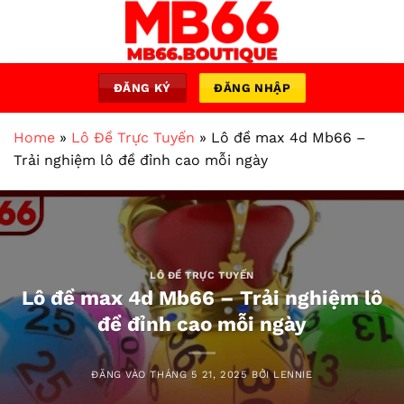
Bỏ
qua
nội
dung
ĐĂNG KÝ
ĐĂNG NHẬP
Home
»
Lô Đề Trực Tuyến
»
Lô đề max 4d Mb66 –
Trải nghiệm lô đề đỉnh cao mỗi ngày
LÔ ĐỀ TRỰC TUYẾN
Lô đề max 4d Mb66 – Trải nghiệm lô
đề đỉnh cao mỗi ngày
ĐĂNG VÀO
THÁNG 5 21, 2025
BỞI
LENNIE