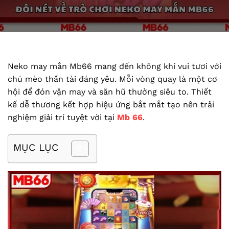
Neko may mắn Mb66 mang đến không khí vui tươi với
chú mèo thần tài đáng yêu. Mỗi vòng quay là một cơ
hội để đón vận may và săn hũ thưởng siêu to. Thiết
kế dễ thương kết hợp hiệu ứng bắt mắt tạo nên trải
nghiệm giải trí tuyệt vời tại
Mb 66
.
MỤC LỤC