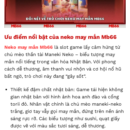
Ưu điểm nổi bật của neko may mắn Mb66
Neko may mắn Mb66
là slot game lấy cảm hứng từ
chú mèo thần tài Maneki Neko – biểu tượng may
mắn nổi tiếng trong văn hóa Nhật Bản. Với phong
cách dễ thương, âm thanh vui nhộn và cơ hội nổ hũ
bất ngờ, trò chơi này đang “gây sốt”.
Thiết kế đậm chất nhật bản: Game tái hiện không
gian nhật bản với hình ảnh hoa anh đào và cổng
torii đỏ. Nhân vật chính là chú mèo maneki-neko
trắng, giơ tay vẫy gọi may mắn, đứng trên nền ánh
sáng rực rỡ. Các biểu tượng như sushi, quạt giấy
được vẽ với màu sắc tươi sáng, dễ thương.