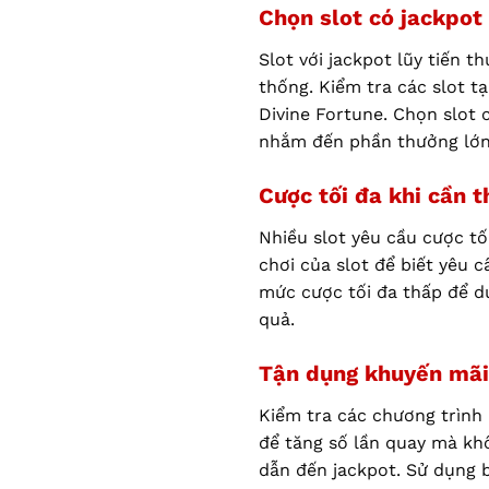
Chọn slot có jackpot 
Slot với jackpot lũy tiến 
thống. Kiểm tra các slot 
Divine Fortune. Chọn slot 
nhắm đến phần thưởng lớn v
Cược tối đa khi cần t
Nhiều slot yêu cầu cược tối
chơi của slot để biết yêu 
mức cược tối đa thấp để du
quả.
Tận dụng khuyến mãi
Kiểm tra các chương trình 
để tăng số lần quay mà khô
dẫn đến jackpot. Sử dụng b