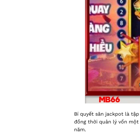
Bí quyết săn jackpot là tậ
đồng thời quản lý vốn một
năm.