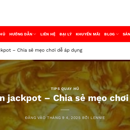
CHỦ
HƯỚNG DẪN
LIÊN HỆ
ĐẠI LÝ
KHUYẾN MÃI
BLOG
SẢ
ackpot – Chia sẻ mẹo chơi dễ áp dụng
TIPS QUAY HŨ
ăn jackpot – Chia sẻ mẹo chơi
ĐĂNG VÀO
THÁNG 9 4, 2025
BỞI
LENNIE