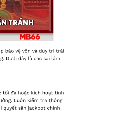
p bảo vệ vốn và duy trì trải
g. Dưới đây là các sai lầm
c tối đa hoặc kích hoạt tính
hưởng. Luôn kiểm tra thông
bí quyết săn jackpot chính