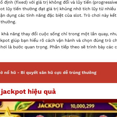
ố định (fixed) với giá trị không đổi và lũy tiến (progressiv
t lũy tiến thường đạt giá trị khủng nhờ tích lũy từ nhiều
tận dụng các tính năng đặc biệt của slot. Trò chơi này k
 thưởng.
khả năng thay đổi cuộc sống chỉ trong một lần quay, như
ackpot giúp bạn hiểu rõ cách vận hành và chọn đúng trò ch
hơi là bước quan trọng. Phần tiếp theo sẽ trình bày các 
ờ nổ hũ - Bí quyết săn hũ cực dễ trúng thưởng
 jackpot hiệu quả