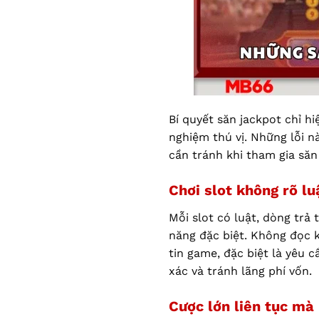
Bí quyết săn jackpot chỉ hi
nghiệm thú vị. Những lỗi nà
cần tránh khi tham gia săn
Chơi slot không rõ lu
Mỗi slot có luật, dòng trả 
năng đặc biệt. Không đọc 
tin game, đặc biệt là yêu c
xác và tránh lãng phí vốn.
Cược lớn liên tục mà