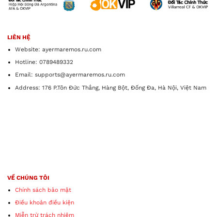
LIÊN HỆ
Website: ayermaremos.ru.com
Hotline: 0789489332
Email:
supports@ayermaremos.ru.com
Address: 176 P.Tôn Đức Thắng, Hàng Bột, Đống Đa, Hà Nội, Việt Nam
VỀ CHÚNG TÔI
Chính sách bảo mật
Điều khoản điều kiện
Miễn trừ trách nhiệm