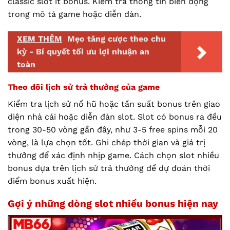
classic slot ít bonus. Kiểm tra thông tin biến động
trong mô tả game hoặc diễn đàn.
XEM THÊM
Mẹo tăng cược theo chu
kỳ - Bí quyết tối ưu lợi nhuận an
toàn
Theo dõi lịch sử trả thưởng của game
Kiểm tra lịch sử nổ hũ hoặc tần suất bonus trên giao
diện nhà cái hoặc diễn đàn slot. Slot có bonus ra đều
trong 30-50 vòng gần đây, như 3-5 free spins mỗi 20
vòng, là lựa chọn tốt. Ghi chép thời gian và giá trị
thưởng để xác định nhịp game. Cách chọn slot nhiều
bonus dựa trên lịch sử trả thưởng để dự đoán thời
điểm bonus xuất hiện.
Gợi ý những dòng slot nhiều bonus hiện nay