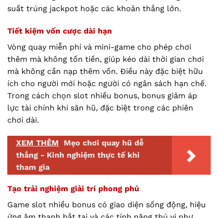
suất trúng jackpot hoặc các khoản thắng lớn.
Tiết kiệm vốn cược dài hạn
Vòng quay miễn phí và mini-game cho phép chơi
thêm mà không tốn tiền, giúp kéo dài thời gian chơi
mà không cần nạp thêm vốn. Điều này đặc biệt hữu
ích cho người mới hoặc người có ngân sách hạn chế.
Trong cách chọn slot nhiều bonus, bonus giảm áp
lực tài chính khi săn hũ, đặc biệt trong các phiên
chơi dài.
XEM THÊM
Mẹo chơi quay hũ dễ
thắng - Kinh nghiệm thực tế khi
tham gia
Tạo trải nghiệm giải trí phong phú
Game slot nhiều bonus có giao diện sống động, hiệu
ứng âm thanh bắt tai và các tính năng thú vị như