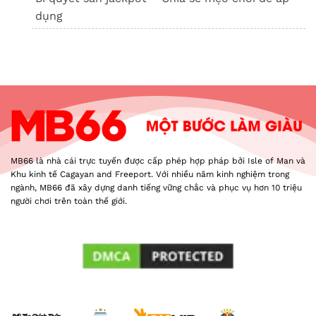
dụng
MB66 là nhà cái trực tuyến được cấp phép hợp pháp bởi Isle of Man và
Khu kinh tế Cagayan and Freeport. Với nhiều năm kinh nghiệm trong
ngành, MB66 đã xây dựng danh tiếng vững chắc và phục vụ hơn 10 triệu
người chơi trên toàn thế giới.