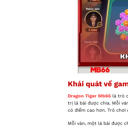
Khái quát về ga
Dragon Tiger Mb66
là trò 
trị lá bài được chia. Mỗi 
có điểm cao hơn. Trò chơi 
Mỗi ván, một lá bài được c