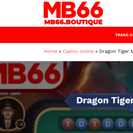
Bỏ
qua
nội
dung
TRANG 
Home
»
Casino online
»
Dragon Tiger 
Dragon Tige