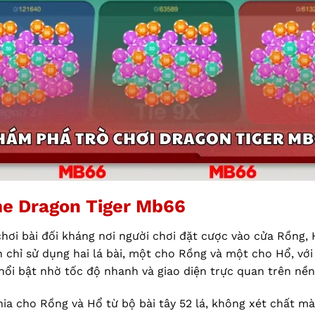
me Dragon Tiger Mb66
chơi bài đối kháng nơi người chơi đặt cược vào cửa Rồng,
ván chỉ sử dụng hai lá bài, một cho Rồng và một cho Hổ, v
nổi bật nhờ tốc độ nhanh và giao diện trực quan trên nền
hia cho Rồng và Hổ từ bộ bài tây 52 lá, không xét chất mà 