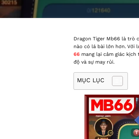
Dragon Tiger Mb66 là trò 
nào có lá bài lớn hơn. Với 
66
mang lại cảm giác kịch t
độ và sự may rủi.
MỤC LỤC