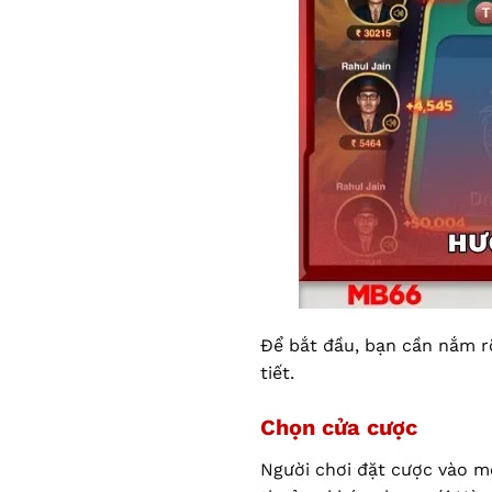
Để bắt đầu, bạn cần nắm r
tiết.
Chọn cửa cược
Người chơi đặt cược vào mộ