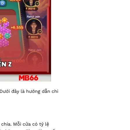
Dưới đây là hướng dẫn chi
chia. Mỗi cửa có tỷ lệ