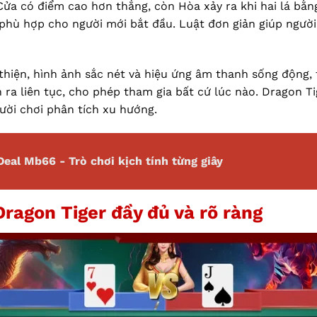
. Cửa có điểm cao hơn thắng, còn Hòa xảy ra khi hai lá bằ
phù hợp cho người mới bắt đầu. Luật đơn giản giúp người
 thiện, hình ảnh sắc nét và hiệu ứng âm thanh sống động, 
n ra liên tục, cho phép tham gia bất cứ lúc nào. Dragon 
gười chơi phân tích xu hướng.
Deal Mb66 - Trò chơi kịch tính từng giây
ragon Tiger đầy đủ và rõ ràng