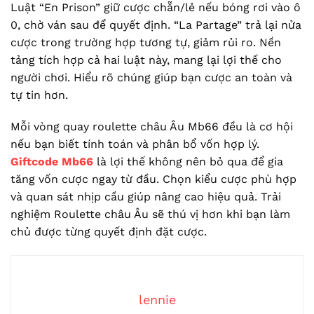
Luật “En Prison” giữ cược chẵn/lẻ nếu bóng rơi vào ô
0, chờ ván sau để quyết định. “La Partage” trả lại nửa
cược trong trường hợp tương tự, giảm rủi ro. Nền
tảng tích hợp cả hai luật này, mang lại lợi thế cho
người chơi. Hiểu rõ chúng giúp bạn cược an toàn và
tự tin hơn.
Mỗi vòng quay roulette châu Âu Mb66 đều là cơ hội
nếu bạn biết tính toán và phân bổ vốn hợp lý.
Giftcode Mb66
là lợi thế không nên bỏ qua để gia
tăng vốn cược ngay từ đầu. Chọn kiểu cược phù hợp
và quan sát nhịp cầu giúp nâng cao hiệu quả. Trải
nghiệm Roulette châu Âu sẽ thú vị hơn khi bạn làm
chủ được từng quyết định đặt cược.
lennie