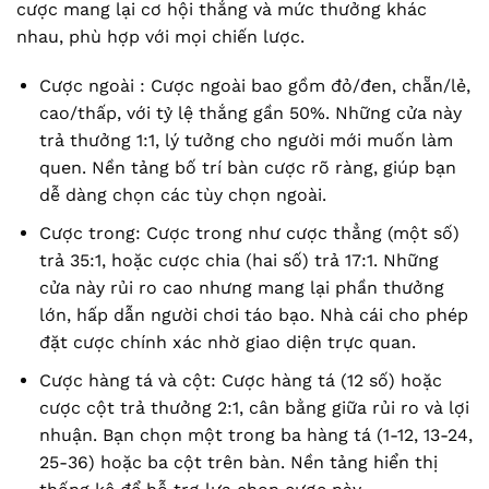
cược mang lại cơ hội thắng và mức thưởng khác
nhau, phù hợp với mọi chiến lược.
Cược ngoài : Cược ngoài bao gồm đỏ/đen, chẵn/lẻ,
cao/thấp, với tỷ lệ thắng gần 50%. Những cửa này
trả thưởng 1:1, lý tưởng cho người mới muốn làm
quen. Nền tảng bố trí bàn cược rõ ràng, giúp bạn
dễ dàng chọn các tùy chọn ngoài.
Cược trong: Cược trong như cược thẳng (một số)
trả 35:1, hoặc cược chia (hai số) trả 17:1. Những
cửa này rủi ro cao nhưng mang lại phần thưởng
lớn, hấp dẫn người chơi táo bạo. Nhà cái cho phép
đặt cược chính xác nhờ giao diện trực quan.
Cược hàng tá và cột: Cược hàng tá (12 số) hoặc
cược cột trả thưởng 2:1, cân bằng giữa rủi ro và lợi
nhuận. Bạn chọn một trong ba hàng tá (1-12, 13-24,
25-36) hoặc ba cột trên bàn. Nền tảng hiển thị