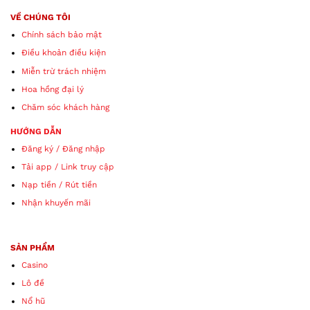
VỀ CHÚNG TÔI
Chính sách bảo mật
Điều khoản điều kiện
Miễn trừ trách nhiệm
Hoa hồng đại lý
Chăm sóc khách hàng
HƯỚNG DẪN
Đăng ký
/
Đăng nhập
Tải app
/
Link truy cập
Nạp tiền
/
Rút tiền
Nhận khuyến mãi
SẢN PHẨM
Casino
Lô đề
Nổ hũ