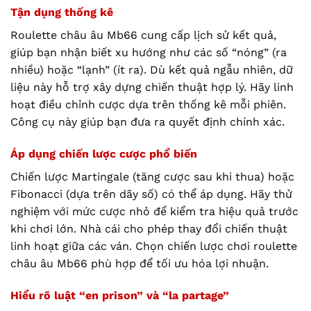
Tận dụng thống kê
Roulette châu âu Mb66 cung cấp lịch sử kết quả,
giúp bạn nhận biết xu hướng như các số “nóng” (ra
nhiều) hoặc “lạnh” (ít ra). Dù kết quả ngẫu nhiên, dữ
liệu này hỗ trợ xây dựng chiến thuật hợp lý. Hãy linh
hoạt điều chỉnh cược dựa trên thống kê mỗi phiên.
Công cụ này giúp bạn đưa ra quyết định chính xác.
Áp dụng chiến lược cược phổ biến
Chiến lược Martingale (tăng cược sau khi thua) hoặc
Fibonacci (dựa trên dãy số) có thể áp dụng. Hãy thử
nghiệm với mức cược nhỏ để kiểm tra hiệu quả trước
khi chơi lớn. Nhà cái cho phép thay đổi chiến thuật
linh hoạt giữa các ván. Chọn chiến lược chơi roulette
châu âu Mb66 phù hợp để tối ưu hóa lợi nhuận.
Hiểu rõ luật “en prison” và “la partage”