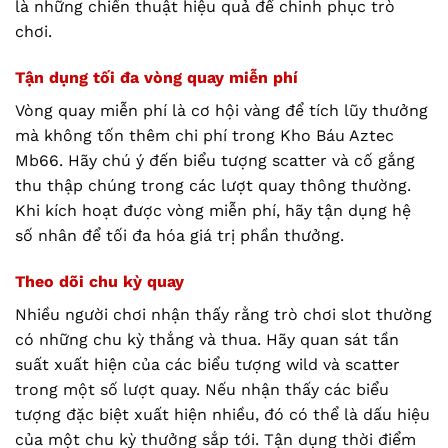
là những chiến thuật hiệu quả để chinh phục trò
chơi.
Tận dụng tối đa vòng quay miễn phí
Vòng quay miễn phí là cơ hội vàng để tích lũy thưởng
mà không tốn thêm chi phí trong Kho Báu Aztec
Mb66. Hãy chú ý đến biểu tượng scatter và cố gắng
thu thập chúng trong các lượt quay thông thường.
Khi kích hoạt được vòng miễn phí, hãy tận dụng hệ
số nhân để tối đa hóa giá trị phần thưởng.
Theo dõi chu kỳ quay
Nhiều người chơi nhận thấy rằng trò chơi slot thường
có những chu kỳ thắng và thua. Hãy quan sát tần
suất xuất hiện của các biểu tượng wild và scatter
trong một số lượt quay. Nếu nhận thấy các biểu
tượng đặc biệt xuất hiện nhiều, đó có thể là dấu hiệu
của một chu kỳ thưởng sắp tới. Tận dụng thời điểm