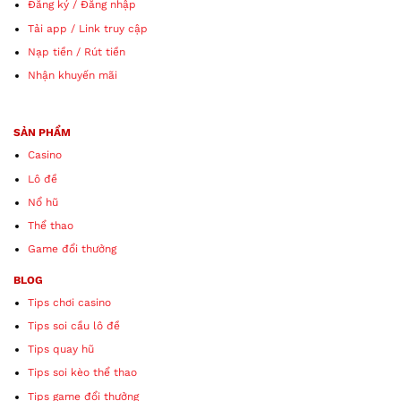
Đăng ký
/
Đăng nhập
Tải app
/
Link truy cập
Nạp tiền
/
Rút tiền
Nhận khuyến mãi
SẢN PHẨM
Casino
Lô đề
Nổ hũ
Thể thao
Game đổi thưởng
BLOG
Tips chơi casino
Tips soi cầu lô đề
Tips quay hũ
Tips soi kèo thể thao
Tips game đổi thưởng