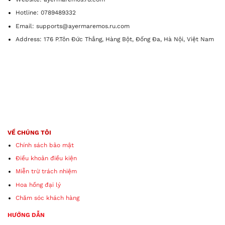
Hotline: 0789489332
Email:
supports@ayermaremos.ru.com
Address: 176 P.Tôn Đức Thắng, Hàng Bột, Đống Đa, Hà Nội, Việt Nam
VỀ CHÚNG TÔI
Chính sách bảo mật
Điều khoản điều kiện
Miễn trừ trách nhiệm
Hoa hồng đại lý
Chăm sóc khách hàng
HƯỚNG DẪN