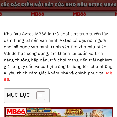
Kho Báu Aztec MB66 là trò chơi slot trực tuyến lấy
cảm hứng từ nền văn minh Aztec cổ đại, nơi người
chơi sẽ bước vào hành trình săn tìm kho báu bí ẩn.
Với đồ họa sống động, âm thanh lôi cuốn và tính
năng thưởng hấp dẫn, trò chơi mang đến trải nghiệm
giải trí gay cấn và cơ hội trúng thưởng lớn cho những
ai yêu thích cảm giác khám phá và chinh phục tại
Mb
66
.
MỤC LỤC