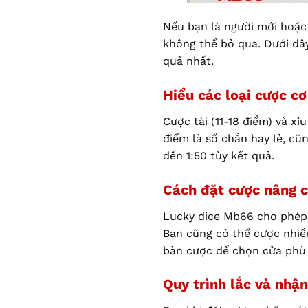
Nếu bạn là người mới hoặc 
không thể bỏ qua. Dưới đây
quả nhất.
Hiểu các loại cược c
Cược tài (11-18 điểm) và xỉ
điểm là số chẵn hay lẻ, cũ
đến 1:50 tùy kết quả.
Cách đặt cược nâng 
Lucky dice Mb66
cho phép 
Bạn cũng có thể cược nhiều
bàn cược để chọn cửa phù 
Quy trình lắc và nhậ