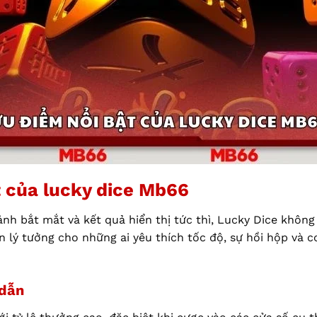
t của lucky dice Mb66
 ảnh bắt mắt và kết quả hiển thị tức thì, Lucky Dice khôn
lý tưởng cho những ai yêu thích tốc độ, sự hồi hộp và cơ 
 dẫn