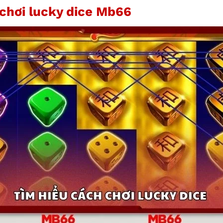
chơi lucky dice Mb66