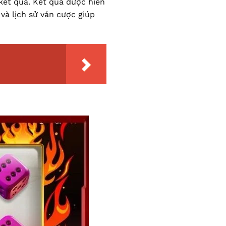
 kết quả. Kết quả được hiển
và lịch sử ván cược giúp