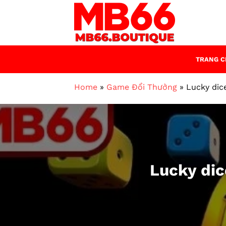
Bỏ
qua
nội
dung
TRANG 
Home
»
Game Đổi Thưởng
»
Lucky dic
Lucky dic