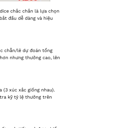
dice chắc chắn là lựa chọn
 bắt đầu dễ dàng và hiệu
ược chẵn/lẻ dự đoán tổng
ó hơn nhưng thưởng cao, lên
 (3 xúc xắc giống nhau).
ra kỹ tỷ lệ thưởng trên