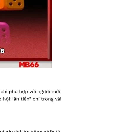
g chỉ phù hợp với người mới
hội “ăn tiền” chỉ trong vài