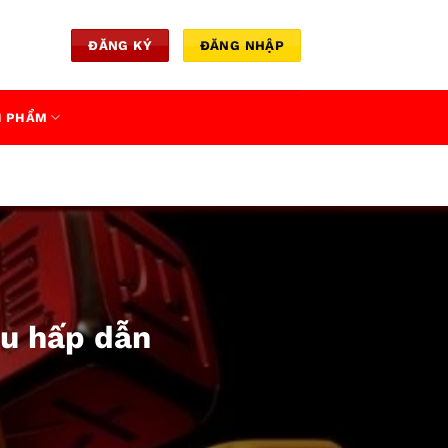
ĐĂNG KÝ
ĐĂNG NHẬP
N PHẨM
êu hấp dẫn