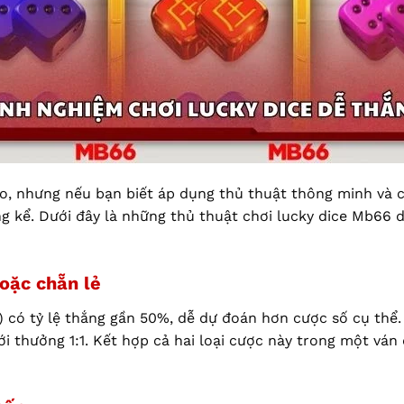
o, nhưng nếu bạn biết áp dụng thủ thuật thông minh và c
g kể. Dưới đây là những thủ thuật chơi lucky dice Mb66 
hoặc chẵn lẻ
10) có tỷ lệ thắng gần 50%, dễ dự đoán hơn cược số cụ thể
ới thưởng 1:1. Kết hợp cả hai loại cược này trong một ván