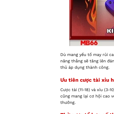
Dù mang yếu tố may rủi ca
năng thắng sẽ tăng lên đán
thủ áp dụng thành công.
Ưu tiên cược tài xỉu 
Cược tài (11-18) và xỉu (3-
cũng mang lại cơ hội cao v
thưởng.