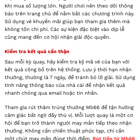
khi mua số lượng lớn. Người chơi nên theo dõi thông
báo trên trang chủ để nắm bắt các chương trình này.
Sử dụng vé khuyến mãi giúp bạn tham gia thêm mà
không tốn chi phí. Các sự kiện đặc biệt vào dịp lễ
cũng mang đến cơ hội nhận giải độc quyền.
Kiểm tra kết quả cẩn thận
Sau mỗi kỳ quay, hãy kiểm tra kỹ mã vé của bạn với
kết quả công bố trên hệ thống. Lưu ý thời hạn nhận
thưởng, thường là 7 ngày, để tránh bỏ lỡ giải. Sử dụng
tính năng thông báo của nhà cái để nhận kết quả
nhanh chóng qua email hoặc tin nhắn.
Tham gia rút thăm trúng thưởng Mb66 để tận hưởng
cảm giác bất ngờ đầy thú vị. Mỗi lượt quay là một cơ
hội để bạn trở thành người may mắn tiếp theo nhận
thưởng. Không cần chiến thuật phức tạp, chỉ cần
một chút may mắn đúng thời điểm.
Rút tiền từ Mb66