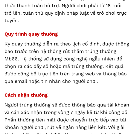
thức thanh toán hỗ trợ. Người chơi phải từ 18 tuổi
trở lên, tuân thủ quy định pháp luật về trò chơi trực
tuyến.
Quy trình quay thưởng
Kỳ quay thưởng diễn ra theo lịch cố định, được thông
báo trước trên hệ thống
rút thăm trúng thưởng
Mb66
. Hệ thống sử dụng công nghệ ngẫu nhiên để
chọn ra các dãy số hoặc mã trúng thưởng. Kết quả
được công bố trực tiếp trên trang web và thông báo
qua email hoặc tin nhắn cho người chơi.
Cách nhận thưởng
Người trúng thưởng sẽ được thông báo qua tài khoản
và cần xác nhận trong vòng 7 ngày kể từ khi công bố.
Phần thưởng tiền mặt được chuyển trực tiếp vào tài
khoản người chơi, rút về ngân hàng liên kết. Với giải