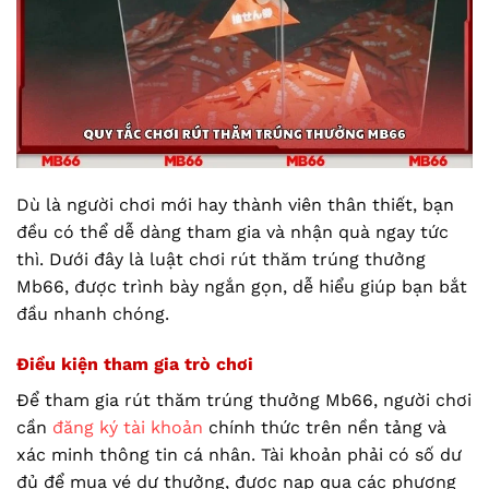
Dù là người chơi mới hay thành viên thân thiết, bạn
đều có thể dễ dàng tham gia và nhận quà ngay tức
thì. Dưới đây là luật chơi rút thăm trúng thưởng
Mb66, được trình bày ngắn gọn, dễ hiểu giúp bạn bắt
đầu nhanh chóng.
Điều kiện tham gia trò chơi
Để tham gia rút thăm trúng thưởng Mb66, người chơi
cần
đăng ký tài khoản
chính thức trên nền tảng và
xác minh thông tin cá nhân. Tài khoản phải có số dư
đủ để mua vé dự thưởng, được nạp qua các phương