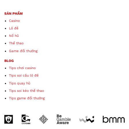
SẢN PHẨM
Casino
Lô đề
Nổ hũ
Thể thao
Game đổi thưởng
BLOG
Tips chơi casino
Tips soi cầu lô đề
Tips quay hũ
Tips soi kèo thể thao
Tips game đổi thưởng