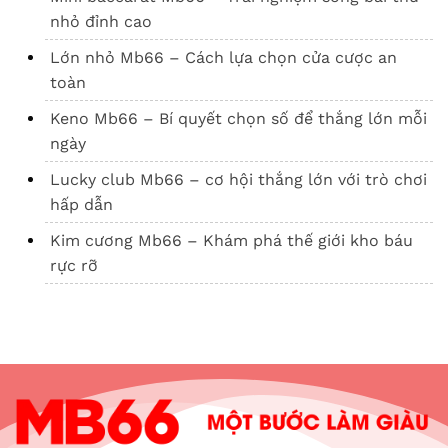
nhỏ đỉnh cao
Lớn nhỏ Mb66 – Cách lựa chọn cửa cược an
toàn
Keno Mb66 – Bí quyết chọn số để thắng lớn mỗi
ngày
Lucky club Mb66 – cơ hội thắng lớn với trò chơi
hấp dẫn
Kim cương Mb66 – Khám phá thế giới kho báu
rực rỡ