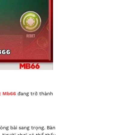
t Mb66
đang trở thành
sòng bài sang trọng. Bàn