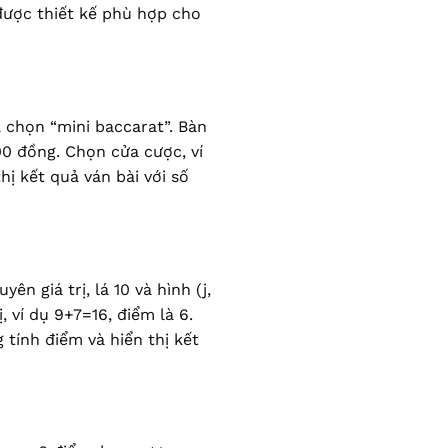
được thiết kế phù hợp cho
à chọn “mini baccarat”. Bàn
000 đồng. Chọn cửa cược, ví
hị kết quả ván bài với số
ên giá trị, lá 10 và hình (j,
, ví dụ 9+7=16, điểm là 6.
 tính điểm và hiển thị kết