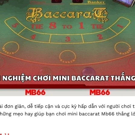
ài đơn giản, dễ tiếp cận và cực kỳ hấp dẫn với người chơi 
những mẹo hay giúp bạn chơi mini baccarat Mb66 thắng lớ