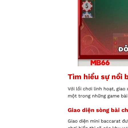
Tìm hiểu sự nổi 
Với lối chơi linh hoạt, gia
một trong những game bài 
Giao diện sòng bài c
Giao diện mini baccarat đư