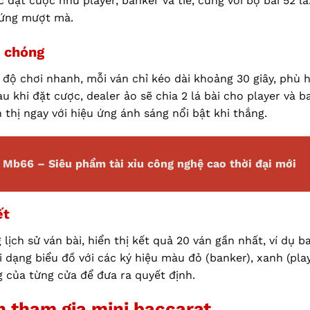
c đặt cược như player, banker và tie, cùng với bộ bài 52 l
u ứng mượt mà.
h chóng
độ chơi nhanh, mỗi ván chỉ kéo dài khoảng 30 giây, phù 
u khi đặt cược, dealer ảo sẽ chia 2 lá bài cho player và b
 thị ngay với hiệu ứng ánh sáng nổi bật khi thắng.
 Mb66 – Siêu phẩm tài xỉu công nghệ cao thời đại mới
ết
lịch sử ván bài, hiển thị kết quả 20 ván gần nhất, ví dụ ba
 dạng biểu đồ với các ký hiệu màu đỏ (banker), xanh (playe
g của từng cửa để đưa ra quyết định.
h tham gia mini baccarat