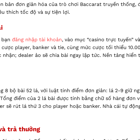
n bản đơn giản hóa của trò chơi Baccarat truyền thống, 
u thích tốc độ và sự tiện lợi.
i
, bạn
đăng nhập tài khoản
, vào mục “casino trực tuyến” v
a cược player, banker và tie, cùng mức cược tối thiểu 10.
nhận; dealer ảo sẽ chia bài ngay lập tức. Nền tảng hiển t
 bộ bài 52 lá, với luật tính điểm đơn giản: lá 2-9 giữ nguy
. Tổng điểm của 2 lá bài được tính bằng chữ số hàng đơn vị
r sẽ rút lá thứ 3 cho player hoặc banker. Nhà cái tự động
và trả thưởng