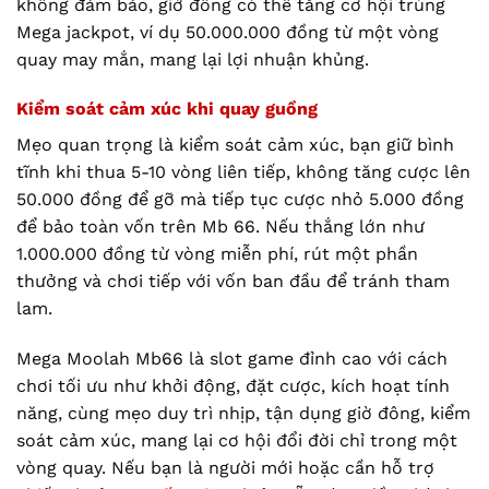
không đảm bảo, giờ đông có thể tăng cơ hội trúng
Mega jackpot, ví dụ 50.000.000 đồng từ một vòng
quay may mắn, mang lại lợi nhuận khủng.
Kiểm soát cảm xúc khi quay guồng
Mẹo quan trọng là kiểm soát cảm xúc, bạn giữ bình
tĩnh khi thua 5-10 vòng liên tiếp, không tăng cược lên
50.000 đồng để gỡ mà tiếp tục cược nhỏ 5.000 đồng
để bảo toàn vốn trên Mb 66. Nếu thắng lớn như
1.000.000 đồng từ vòng miễn phí, rút một phần
thưởng và chơi tiếp với vốn ban đầu để tránh tham
lam.
Mega Moolah Mb66 là slot game đỉnh cao với cách
chơi tối ưu như khởi động, đặt cược, kích hoạt tính
năng, cùng mẹo duy trì nhịp, tận dụng giờ đông, kiểm
soát cảm xúc, mang lại cơ hội đổi đời chỉ trong một
vòng quay. Nếu bạn là người mới hoặc cần hỗ trợ