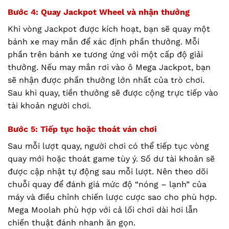
Bước 4: Quay Jackpot Wheel và nhận thưởng
Khi vòng Jackpot được kích hoạt, bạn sẽ quay một
bánh xe may mắn để xác định phần thưởng. Mỗi
phần trên bánh xe tương ứng với một cấp độ giải
thưởng. Nếu may mắn rơi vào ô Mega Jackpot, bạn
sẽ nhận được phần thưởng lớn nhất của trò chơi.
Sau khi quay, tiền thưởng sẽ được cộng trực tiếp vào
tài khoản người chơi.
Bước 5: Tiếp tục hoặc thoát ván chơi
Sau mỗi lượt quay, người chơi có thể tiếp tục vòng
quay mới hoặc thoát game tùy ý. Số dư tài khoản sẽ
được cập nhật tự động sau mỗi lượt. Nên theo dõi
chuỗi quay để đánh giá mức độ “nóng – lạnh” của
máy và điều chỉnh chiến lược cược sao cho phù hợp.
Mega Moolah phù hợp với cả lối chơi dài hơi lẫn
chiến thuật đánh nhanh ăn gọn.