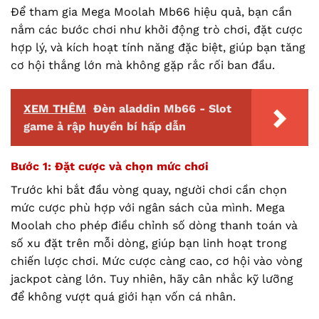
Để tham gia Mega Moolah Mb66 hiệu quả, bạn cần
nắm các bước chơi như khởi động trò chơi, đặt cược
hợp lý, và kích hoạt tính năng đặc biệt, giúp bạn tăng
cơ hội thắng lớn mà không gặp rắc rối ban đầu.
XEM THÊM
Đèn aladdin Mb66 - Slot
game ả rập huyền bí hấp dẫn
Bước 1: Đặt cược và chọn mức chơi
Trước khi bắt đầu vòng quay, người chơi cần chọn
mức cược phù hợp với ngân sách của mình. Mega
Moolah cho phép điều chỉnh số dòng thanh toán và
số xu đặt trên mỗi dòng, giúp bạn linh hoạt trong
chiến lược chơi. Mức cược càng cao, cơ hội vào vòng
jackpot càng lớn. Tuy nhiên, hãy cân nhắc kỹ lưỡng
để không vượt quá giới hạn vốn cá nhân.